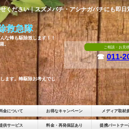
任せください｜スズメバチ・アシナガバチにも即日
除救急隊
どんな蜂も駆除致します！！
常備。
ご相談・お見
☎
011-2
致します。蜂駆除お考えでし
。
料金について
お得なキャンペーン
メディア取材
提供サービス
料金・再発保証あり
提携パートナー