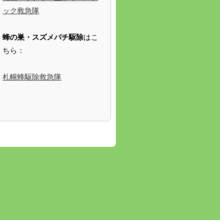
ック救急隊
蜂の巣・スズメバチ駆除
はこ
ちら：
札幌蜂駆除救急隊