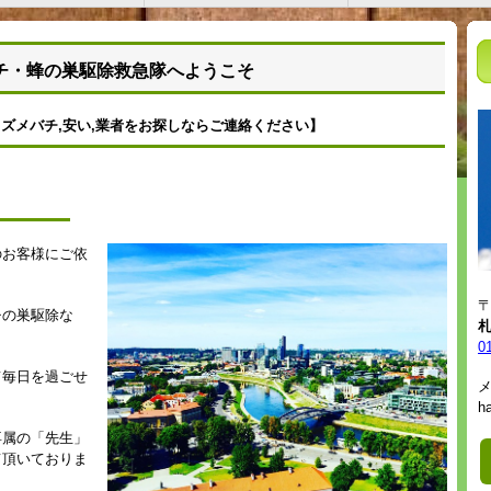
チ・蜂の巣駆除救急隊へようこそ
ズメバチ,
安い,
業者をお探しならご連絡ください
】
のお客様にご依
〒
チの巣駆除な
札
。
0
て毎日を過ごせ
。
h
専属の「先生」
て頂いておりま