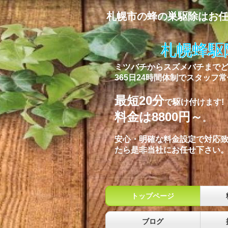
札幌市の蜂の巣駆除はお
札幌蜂駆
ミツバチからスズメバチまで
365日24時間体制でスタッフ
最短20分
で駆け付けます
!
料金は8800円～
。
安心・明確な料金設定で対応
たら是非当社にお任せ下さい
トップページ
ブログ