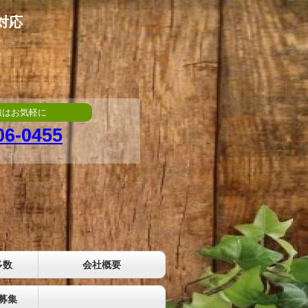
対応
積はお気軽に
06-0455
多数
会社概要
募集