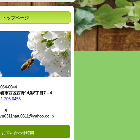
トップページ
064-0044
幌市西区西野14条8丁目7－4
11-206-0455
メール
aru0311haru0311@yahoo.co.jp
お問い合わせ時間